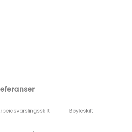
referanser
rbeidsvarslingsskilt
Bøyleskilt