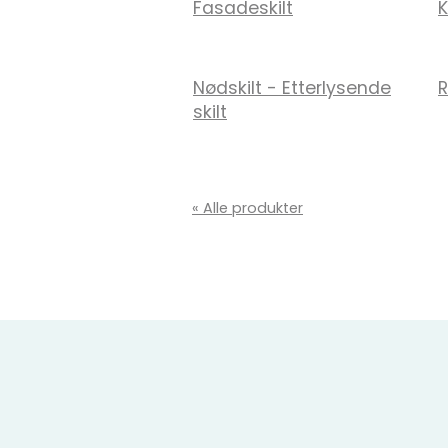
Fasadeskilt
K
Nødskilt - Etterlysende
R
skilt
« Alle produkter