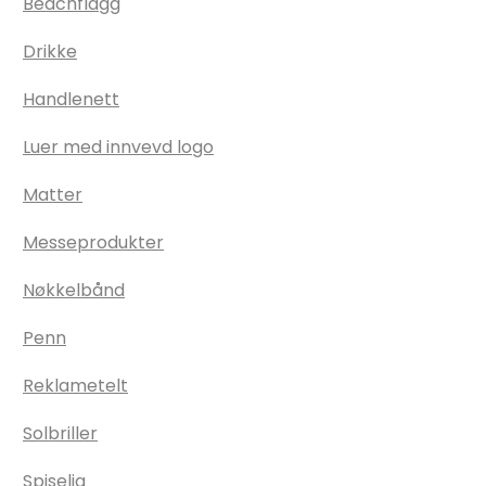
Beachflagg
Drikke
Handlenett
Luer med innvevd logo
Matter
Messeprodukter
Nøkkelbånd
Penn
Reklametelt
Solbriller
Spiselig